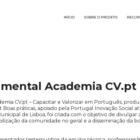
INÍCIO
SOBRE O PROJETO
RECUR
umental Academia CV.pt
mia CV.pt – Capacitar e Valorizar em Português, prod
 Boas práticas, apoiado pela Portugal Inovação Social a
icipal de Lisboa, foi criada com o objetivo de divulgar 
bilização da comunidade no geral e a disseminação da b
sentados testemunhos da equipa técnica, professores/as