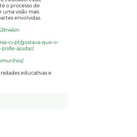
nte o processo de
r uma visão mais
artes envolvidas.
YGBn46m
ia-cv.pt/gostava-que-o-
-pode-ajudar/
.
temunhos/
nidades educativas e