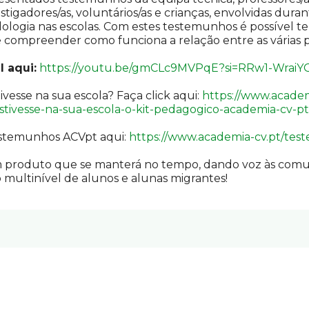
estigadores/as, voluntários/as e crianças, envolvidas dura
ogia nas escolas. Com estes testemunhos é possível te
 compreender como funciona a relação entre as várias p
 aqui:
https://youtu.be/gmCLc9MVPqE?si=RRw1-Wrai
ivesse na sua escola? Faça click aqui:
https://www.academ
stivesse-na-sua-escola-o-kit-pedagogico-academia-cv-pt
estemunhos ACVpt aqui:
https://www.academia-cv.pt/tes
 produto que se manterá no tempo, dando voz às comu
multinível de alunos e alunas migrantes!