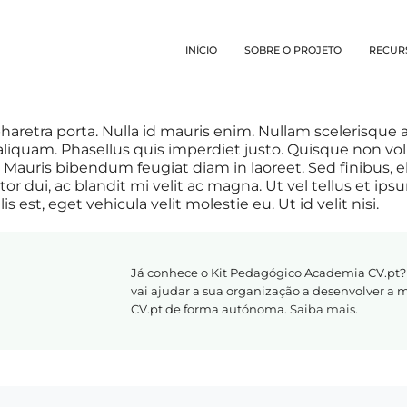
INÍCIO
SOBRE O PROJETO
RECUR
aretra porta. Nulla id mauris enim. Nullam scelerisque
aliquam. Phasellus quis imperdiet justo. Quisque non vol
 Mauris bibendum feugiat diam in laoreet. Sed finibus, el
tor dui, ac blandit mi velit ac magna. Ut vel tellus et ips
s est, eget vehicula velit molestie eu. Ut id velit nisi.
Já conhece o Kit Pedagógico Academia CV.pt?
vai ajudar a sua organização a desenvolver a
CV.pt de forma autónoma.
Saiba mais
.