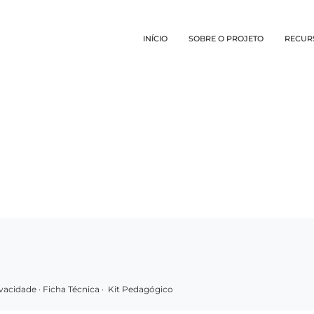
INÍCIO
SOBRE O PROJETO
RECUR
rivacidade
·
Ficha Técnica
·
Kit Pedagógico