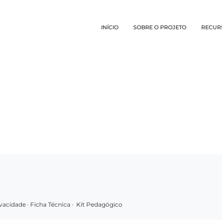
INÍCIO
SOBRE O PROJETO
RECUR
rivacidade
·
Ficha Técnica
·
Kit Pedagógico