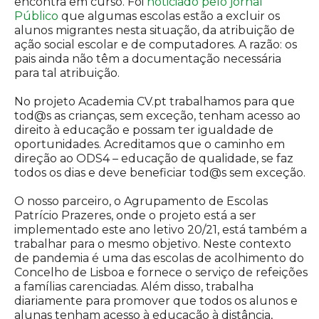
encontra em curso. Foi
noticiado pelo jornal
Público
que algumas escolas estão a excluir os
alunos migrantes nesta situação, da atribuição de
ação social escolar e de computadores. A razão: os
pais ainda não têm a documentação necessária
para tal atribuição.
No projeto Academia CV.pt trabalhamos para que
tod
@
s
as crianças, sem exceção, tenham acesso ao
direito à educação e possam ter igualdade de
oportunidades. Acreditamos que o caminho em
direção ao ODS4
–
educação de qualidade, se faz
todos os dias e deve beneficiar
tod
@
s
sem exceção.
O nosso parceiro, o Agrupamento de Escolas
Patrício Prazeres, onde o projeto está a ser
implementado este ano letivo 20/21, está também a
trabalhar para o mesmo objetivo. Neste contexto
de pandemia é uma das escolas de acolhimento do
Concelho de Lisboa e fornece o serviço de refeições
a famílias carenciadas. Além disso, trabalha
diariamente para promover que todos os alunos e
alunas tenham acesso à educação à distância,