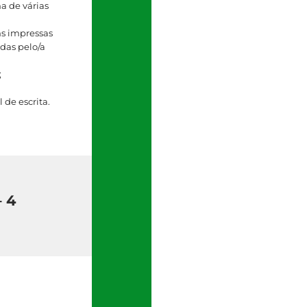
na de várias
s impressas
idas pelo/a
;
 de escrita.
– 4