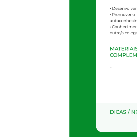
·
Desenvolver 
·
Promover o
autoconheci
·
Conhecimen
outro/a coleg
MATERIAI
COMPLEM
…
DICAS / 