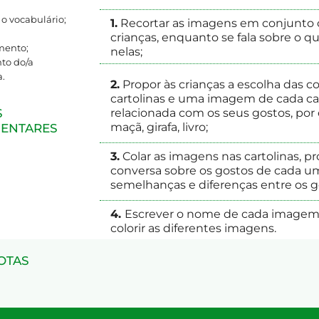
o vocabulário;
1.
Recortar as imagens em conjunto
crianças, enquanto se fala sobre o q
mento;
nelas;
to do/a
a.
2.
Propor às crianças a e
scolha das co
cartolinas e uma imagem de cada ca
S
relacionada com os seus gostos, po
ENTARES
maçã, girafa, livro;
3.
Colar as imagens nas cartolinas, 
conversa sobre os gostos de cada um
semelhanças e diferenças entre os go
4.
Escrever o nome de cada imagem 
colorir as diferentes imagens.
NOTAS