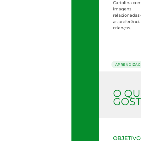
Cartolina co
imagens
relacionadas
as preferênci
crianças.
APRENDIZA
O QU
GOST
OBJETIVO