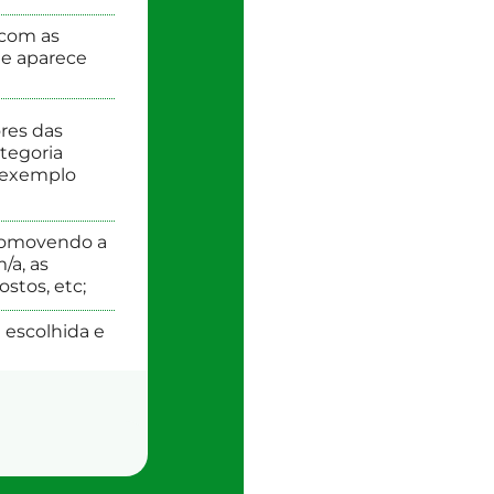
 com as
ue aparece
res das
tegoria
r exemplo
promovendo a
/a, as
stos, etc;
escolhida e