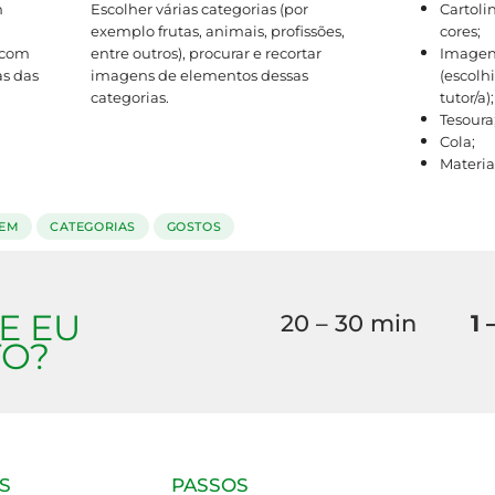
m
Escolher várias categorias (por
Cartoli
exemplo frutas, animais, profissões,
cores;
 com
entre outros), procurar e recortar
Imagen
as das
imagens de elementos dessas
(escolh
categorias.
tutor/a);
Tesoura
Cola;
Material
GEM
CATEGORIAS
GOSTOS
E EU
20 – 30 min
1 
O?
S
PASSOS